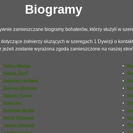
Biogramy
ywnie zamieszczane biogramy bohaterów, którzy służyli w szer
dotyczące żołnierzy służących w szeregach 1 Dywizji o kontakt i
z jeżeli zostanie wyrażona zgoda zamieszczone na naszej stro
Galios Wacław
Rai
Galocz Józef
Ruc
Gańczarczyk Karol
Ska
Golijasz Zbigniew
Sp
Górecki Florian
Sti
Grela Jan
St
Gutowski Michał
Suł
Iglicki Stanisław
Sz
Jamróz Edmund
Tka
Janik Kazimierz
To