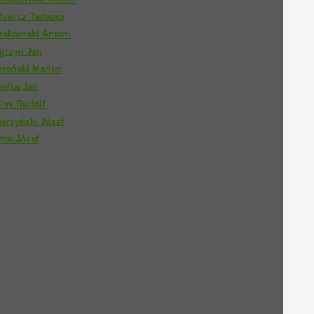
lewicz Tadeusz
rakomski Antoni
grzyn Jan
eroński Marian
sełka Jan
lny Rudolf
erzyński Józef
tka Józef