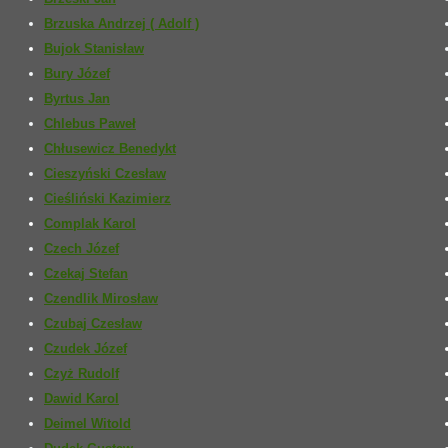
Brzuska Andrzej ( Adolf )
Bujok Stanisław
Bury Józef
Byrtus Jan
Chlebus Paweł
Chłusewicz Benedykt
Cieszyński Czesław
Cieśliński Kazimierz
Complak Karol
Czech Józef
Czekaj Stefan
Czendlik Mirosław
Czubaj Czesław
Czudek Józef
Czyż Rudolf
Dawid Karol
Deimel Witold