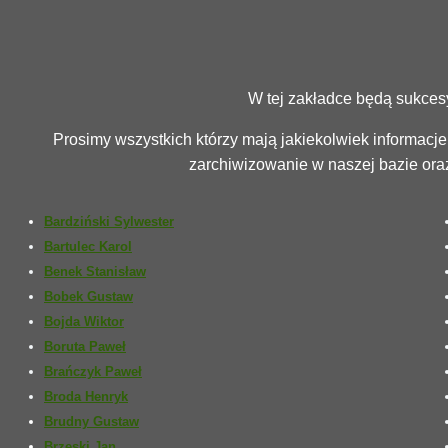
W tej zakładce będą sukces
Prosimy wszystkich którzy mają jakiekolwiek informacje 
zarchiwizowanie w naszej bazie ora
Bardziński Sylwester
Bartulec Karol
Benek Stanisław
Bobek Gustaw
Bojda Wiktor
Boruta Paweł
Brańczyk Paweł
Broda Henryk
Brudny Gustaw
Brzeski Jan