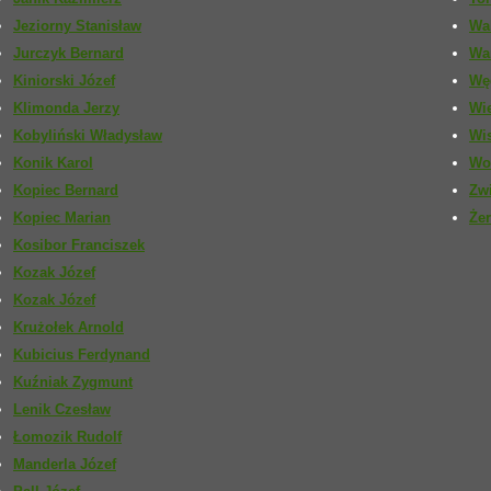
Jeziorny Stanisław
Wa
Jurczyk Bernard
Wa
Kiniorski Józef
Wę
Klimonda Jerzy
Wi
Kobyliński Władysław
Wi
Konik Karol
Wo
Kopiec Bernard
Zwi
Kopiec Marian
Żer
Kosibor Franciszek
Kozak Józef
Kozak Józef
Krużołek Arnold
Kubicius Ferdynand
Kuźniak Zygmunt
Lenik Czesław
Łomozik Rudolf
Manderla Józef